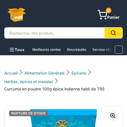
au
contenu
0
Panier
Tous
Meilleures ventes
Nouveautés
Service client
Acc
Accueil
Alimentation Générale
Epicerie
Herbes, épices et masalas
Curcuma en poudre 100g épice indienne haldi de TRS
RUPTURE DE STOCK