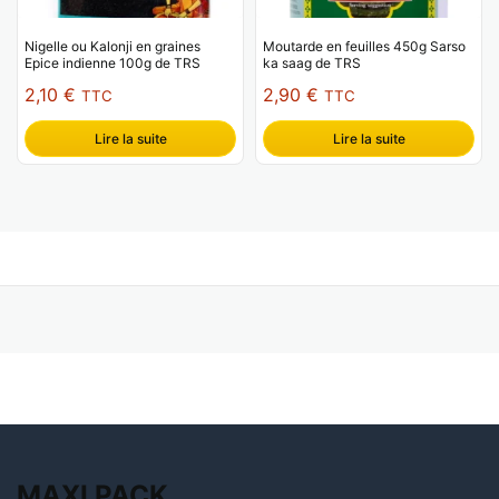
Nigelle ou Kalonji en graines
Moutarde en feuilles 450g Sarso
Epice indienne 100g de TRS
ka saag de TRS
2,10
€
2,90
€
TTC
TTC
Lire la suite
Lire la suite
MAXI
PACK