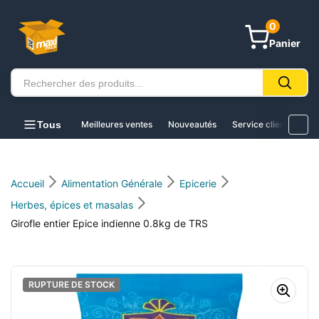
au
contenu
0
Panier
Tous
Meilleures ventes
Nouveautés
Service client
Acc
Accueil
Alimentation Générale
Epicerie
Herbes, épices et masalas
Girofle entier Epice indienne 0.8kg de TRS
RUPTURE DE STOCK