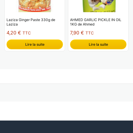
Laziza Ginger Paste 330g de
AHMED GARLIC PICKLE IN OIL
Laziza
1KG de Ahmed
4,20
€
7,90
€
TTC
TTC
Lire la suite
Lire la suite