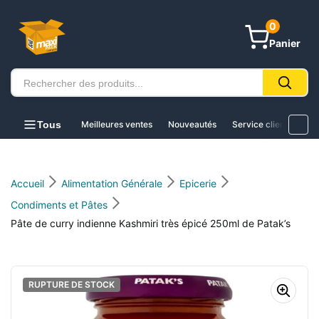
au
contenu
0
Panier
Tous
Meilleures ventes
Nouveautés
Service client
Acc
Accueil
Alimentation Générale
Epicerie
Condiments et Pâtes
Pâte de curry indienne Kashmiri très épicé 250ml de Patak’s
RUPTURE DE STOCK