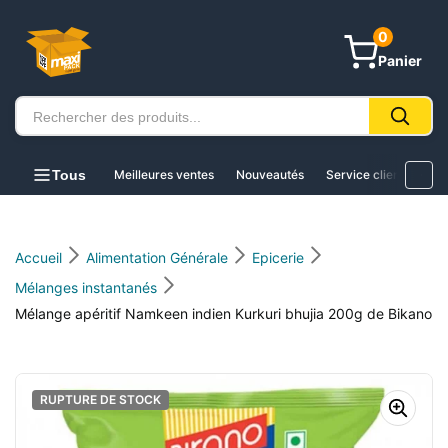
au
contenu
0
Panier
Tous
Meilleures ventes
Nouveautés
Service client
Acc
Accueil
Alimentation Générale
Epicerie
Mélanges instantanés
Mélange apéritif Namkeen indien Kurkuri bhujia 200g de Bikano
RUPTURE DE STOCK