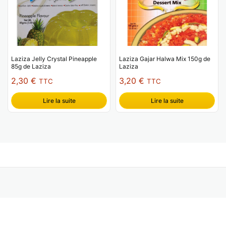
Laziza Jelly Crystal Pineapple
Laziza Gajar Halwa Mix 150g de
85g de Laziza
Laziza
2,30
€
3,20
€
TTC
TTC
Lire la suite
Lire la suite