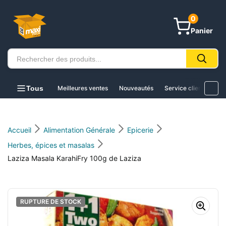
au
contenu
0
Panier
Tous
Meilleures ventes
Nouveautés
Service client
Acc
Accueil
Alimentation Générale
Epicerie
Herbes, épices et masalas
Laziza Masala KarahiFry 100g de Laziza
RUPTURE DE STOCK