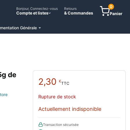
0
Bonjour, Connectez-vous
Retours
Compte et listes
& Commandes
Panier
imentation Générale
5g de
2,30
€
TTC
tore
Rupture de stock
Actuellement indisponible
Transaction sécurisée