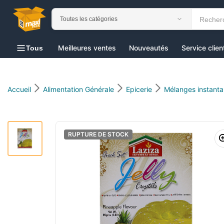
au
contenu
Meilleures ventes
Nouveautés
Service clien
Tous
Accueil
Alimentation Générale
Epicerie
Mélanges instant
RUPTURE DE STOCK