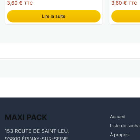
3,60
€
3,60
€
TTC
TTC
Lire la suite
MAXI
PACK
Accueil
Liste de souha
153 ROUTE DE SAINT-LEU,
À propos
93800 ÉPINAY-SUR-SEINE